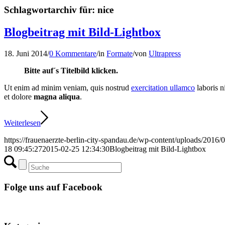
Schlagwortarchiv für:
nice
Blogbeitrag mit Bild-Lightbox
18. Juni 2014
/
0 Kommentare
/
in
Formate
/
von
Ultrapress
Bitte auf´s Titelbild klicken.
Ut enim ad minim veniam, quis nostrud
exercitation ullamco
laboris n
et dolore
magna aliqua
.
Weiterlesen
https://frauenaerzte-berlin-city-spandau.de/wp-content/uploads/2016
18 09:45:27
2015-02-25 12:34:30
Blogbeitrag mit Bild-Lightbox
Folge uns auf Facebook