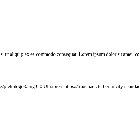
isi ut aliquip ex ea commodo consequat. Lorem ipsum dolor sit amet,
c
/03/prehnlogo3.png
0
0
Ultrapress
https://frauenaerzte-berlin-city-spa