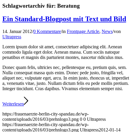
Schlagwortarchiv für:
Beratung
Ein Standard-Blogpost mit Text und Bild
14. Januar 2012
/
0 Kommentare
/
in
Frontpage Article
,
News
/
von
Ultrapress
Lorem ipsum dolor sit amet, consectetuer adipiscing elit. Aenean
commodo ligula eget dolor. Aenean massa. Cum sociis natoque
penatibus et magnis dis parturient montes, nascetur ridiculus mus.
Donec quam felis, ultricies nec, pellentesque eu, pretium quis, sem.
Nulla consequat massa quis enim. Donec pede justo, fringilla vel,
aliquet nec, vulputate eget, arcu. In enim justo, rhoncus ut, imperdiet
a, venenatis vitae, justo. Nullam dictum felis eu pede mollis pretium.
Integer tincidunt. Cras dapibus. Vivamus elementum semper nisi.
Weiterlesen
https://frauenaerzte-berlin-city-spandau.de/wp-
content/uploads/2016/03/prehnlogo3.png
0
0
Ultrapress
https://frauenaerzte-berlin-city-spandau.de/wp-
content/uploads/2016/03/prehnlogo3.png
Ultrapress
2012-01-14