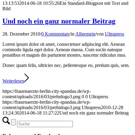
13:13:53
2014-06-18 10:55:26
Ein Standard-Blogpost mit Text und
Bild
Und noch ein ganz normaler Beitrag
28. Dezember 2010
/
0 Kommentare
/
in
Allgemein
/
von
Ultrapress
Lorem ipsum dolor sit amet, consectetuer adipiscing elit. Aenean
commodo ligula eget dolor. Aenean massa. Cum sociis natoque
penatibus et magnis dis parturient montes, nascetur ridiculus mus.
Donec quam felis, ultricies nec, pellentesque eu, pretium quis, sem.
Weiterlesen
https://frauenaerzte-berlin-city-spandau.de/wp-
content/uploads/2016/03/prehnlogo3.png
0
0
Ultrapress
https://frauenaerzte-berlin-city-spandau.de/wp-
content/uploads/2016/03/prehnlogo3.png
Ultrapress
2010-12-28
13:24:30
2014-06-18 11:27:22
Und noch ein ganz normaler Beitrag