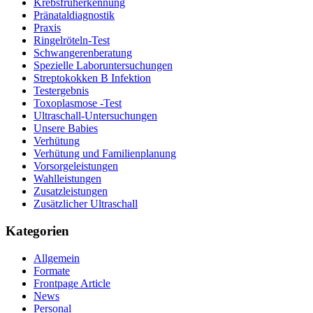
Krebsfrüherkennung
Pränataldiagnostik
Praxis
Ringelröteln-Test
Schwangerenberatung
Spezielle Laboruntersuchungen
Streptokokken B Infektion
Testergebnis
Toxoplasmose -Test
Ultraschall-Untersuchungen
Unsere Babies
Verhütung
Verhütung und Familienplanung
Vorsorgeleistungen
Wahlleistungen
Zusatzleistungen
Zusätzlicher Ultraschall
Kategorien
Allgemein
Formate
Frontpage Article
News
Personal